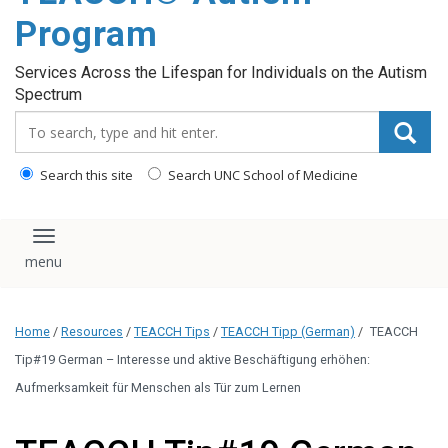
content
Program
Services Across the Lifespan for Individuals on the Autism
Spectrum
Search_for:
Search this site
Search UNC School of Medicine
Toggle navigation
Home
/
Resources
/
TEACCH Tips
/
TEACCH Tipp (German)
/
TEACCH
Tip#19 German – Interesse und aktive Beschäftigung erhöhen:
Aufmerksamkeit für Menschen als Tür zum Lernen