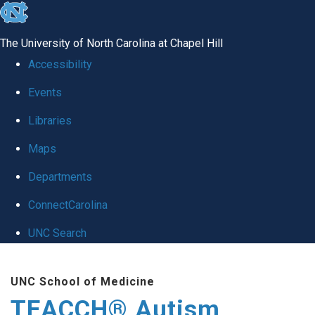
skip
to
The University of North Carolina at Chapel Hill
the
Accessibility
end
Events
of
Libraries
the
global
Maps
utility
Departments
bar
ConnectCarolina
UNC Search
Skip
UNC School of Medicine
to
TEACCH® Autism
main